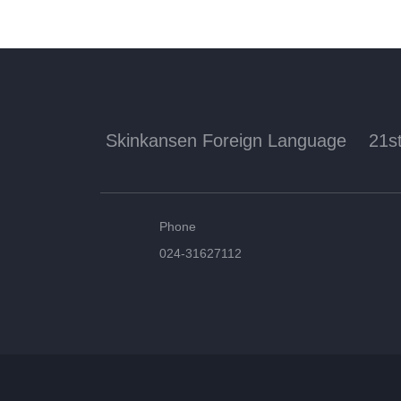
Skinkansen Foreign Language
21s
Phone
024-31627112