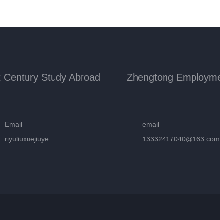
t Century Study Abroad
Zhengtong Employm
Email
email
riyuliuxuejiuye
13332417040@163.com