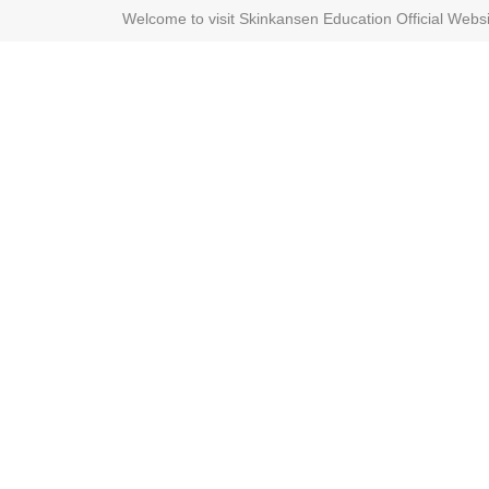
Welcome to visit Skinkansen Education Official Web
Position：
English
>
Join
>