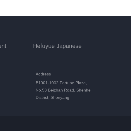
ent
Hefuyue Japanese
Address
B1001-1002 Fortune Plaza,
No.53 Beizhan Road, Shenhe
District, Shenyang