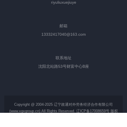
riyuliuxuejiuye
邮箱
13332417040@163.com
联系地址
沈阳北站路53号财富中心B座
Copyright @ 2004-2025 辽宁政通对外劳务经济合作有限公司
(
www.xgxgroup.cn
) All Rights Reserved.
辽ICP备17008659号
版权
所有 ·
网站地图
日本工作
|
日语培训
|
日本留学
|
出国留学
|
新加坡劳务
|
新干线教