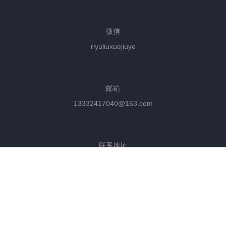
微信
riyuliuxuejiuye
邮箱
13332417040@163.com
联系地址
沈阳北站路53号财富中心B座