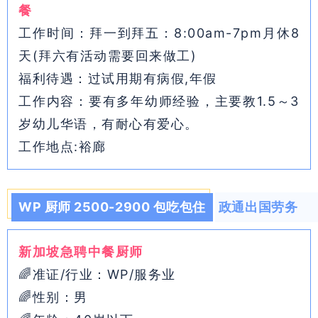
餐
工作时间：拜一到拜五：8:00am-7pm月休8
天(拜六有活动需要回来做工)
福利待遇：过试用期有病假,年假
工作内容：要有多年幼师经验，主要教1.5～3
岁幼儿华语，有耐心有爱心。
工作地点:裕廊
WP 厨师 2500-2900 包吃包住
政通出国劳务
新加坡急聘中餐厨师
🌈准证/行业：WP/服务业
🌈性别：男