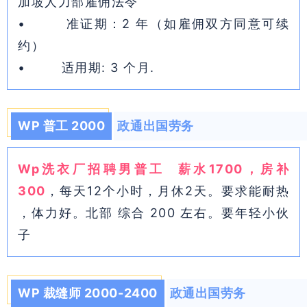
加坡人力部雇佣法令
• 准证期：2 年（如雇佣双方同意可续
约）
• 适用期: 3 个月.
WP 普工 2000
政通出国劳务
Wp洗衣厂招聘男普工
薪水1700，房补
300
，每天12个小时，月休2天。要求能耐热
，体力好。北部 综合 200 左右。要年轻小伙
子
WP 裁缝师 2000-2400
政通出国劳务