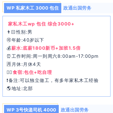
WP 私家木工 3000 包住
政通出国劳务
家私木工wp 包住 综合3000+
👨🏻性别:男
🉑年龄:40岁以下
💰
薪水:底薪1800新币+加班1.5倍
⏰工作时间:周一到周六8:00am-17:00pm
🈷月休:月休4天
👉🏻
食宿:包住+吃自理
❗备注:可以独立做工，有多年家私木工经验
🌎地址:北部
WP 3号快递司机 4000
政通出国劳务