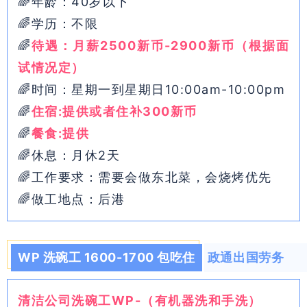
🌈年龄：40岁以下
🌈学历：不限
🌈
待遇：月薪2500新币-2900新币（根据面
试情况定）
🌈时间：星期一到星期日10:00am-10:00pm
🌈
住宿:提供或者住补300新币
🌈
餐食:提供
🌈休息：月休2天
🌈工作要求：需要会做东北菜，会烧烤优先
🌈做工地点：后港
WP 洗碗工 1600-1700 包吃住
政通出国劳务
清洁公司洗碗工WP-（有机器洗和手洗）