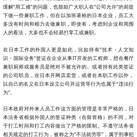
缓解“用工难”的问题，也鼓励广大职人在“公司允许”的前提
下做一些兼职工作，但在以加班著称的日本企业，员工大
多没有时间和精力去做兼职，即使有，考虑到企业和周围
人的看法，大多也不会轻易打零工或兼职。
在日本工作的外国人更是如此，比如持有“技术・人文知
识・国际业务”签证在企业从事IT开发的工程师，想在餐厅
兼职厨师或服务员是绝对不被允许的。或者持有此类签证
的公司职员，在日本开网店卖货，或者在本职工作以外，
以自己的名义在日本设立公司并运营等行为也属于“违法行
为”。
日本政府对外来人员工作这方面的管理是非常严格的，日
本法务省根据外国人的签证种类（在留资格）的不同，对
于打工时间和打工内容做出了严格的限制。不遵守法务省
相关规定的打工行为，被称之为“不法就劳罪”，属于刑事犯