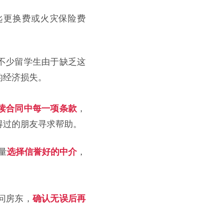
匙更换费或火灾保险费
不少留学生由于缺乏这
的经济损失。
读合同中每一项条款
，
得过的朋友寻求帮助。
量
选择信誉好的中介
，
问房东，
确认无误后再