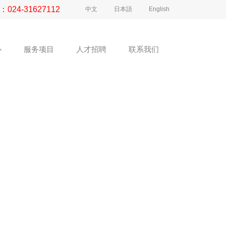
：
024-31627112
中文
日本語
English
心
服务项目
人才招聘
联系我们