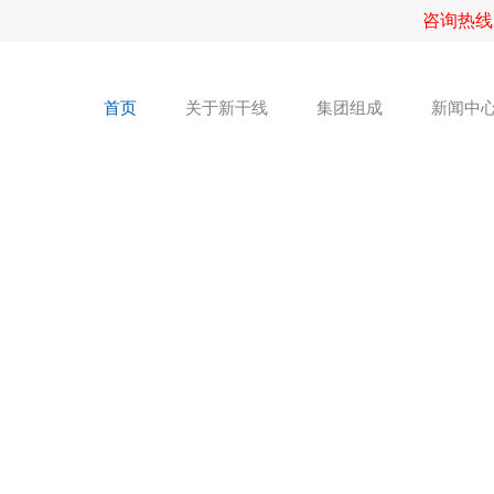
咨询热线
首页
关于新干线
集团组成
新闻中