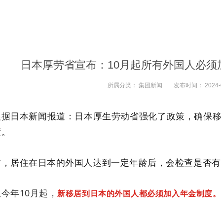
日本厚劳省宣布：10月起所有外国人必
所属分类：
集团新闻
发布时间：
2024-
根据日本新闻报道：日本厚生劳动省强化了政策，确保
度。
前，居住在日本的外国人达到一定年龄后，会检查是否有
从今年10月起，
新移居到日本的外国人都必须加入年金制度。