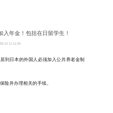
须加入年金！包括在日留学生！
06-13 11:12:26
移居到日本的外国人必须加入公共养老金制
保险并办理相关的手续。