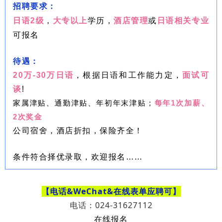
招聘要求：
日语2级
，
大专以上
学历，
酒店管理
或
日语相关专业
可报名
待遇：
20万-30万日语
，根据日语和工作能力定，
面试可
谈
!
家属津贴、通勤津贴、年初年末津贴；
每年1次加薪、
2次奖金
公司宿舍，酒店折扣，保险齐全！
条件符合择优录取，欢迎报名……
【电话&WeChat
&在线表单
应聘可】
电话：024-31627112
在线报名