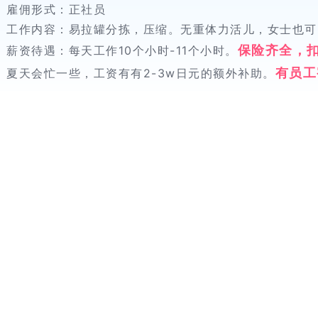
雇佣形式：正社员
工作内容：易拉罐分拣，压缩。无重体力活儿，女士也可
保险齐全，扣
薪资待遇：每天工作10个小时-11个小时。
有员工
夏天会忙一些，工资有有2-3w日元的额外补助。
【电话&WeChat
&在线表
电话：024-316271
WeChat：zhengton
在线报名