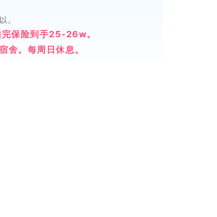
以。
完保险到手25-26w。
宿舍。每周日休息。
单
应聘可】
12
gjob