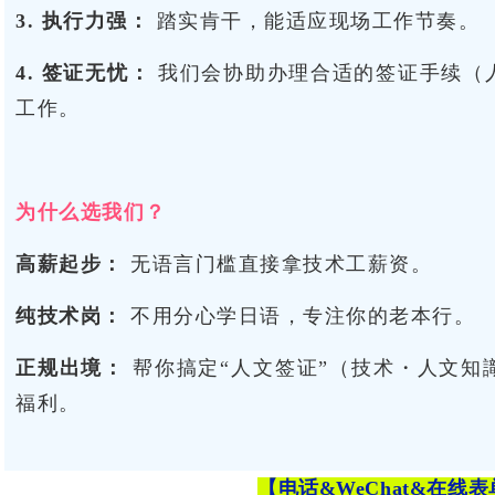
3. 执行力强：
踏实肯干，能适应现场工作节奏。
4. 签证无忧：
我们会协助办理合适的签证手续（
工作。
为什么选我们？
高薪起步：
无语言门槛直接拿技术工薪资。
纯技术岗：
不用分心学日语，专注你的老本行。
正规出境：
帮你搞定“人文签证”（技术・人文知
福利。
【电话&WeChat
&在线表