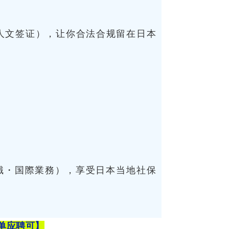
人文签证），让你合法合规留在日本
識・国際業務），享受日本当地社保
单
应聘可】