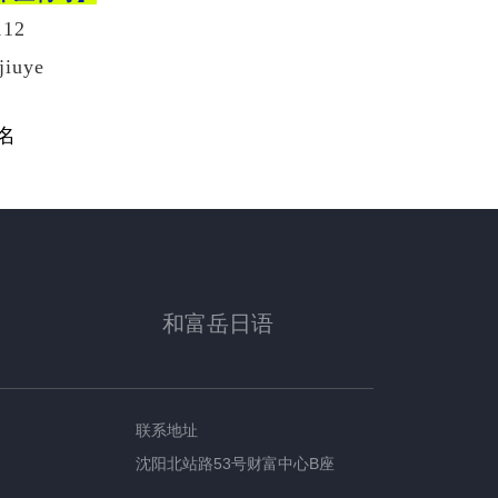
12
jiuye
名
和富岳日语
联系地址
沈阳北站路53号财富中心B座