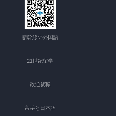
新幹線の外国語
21世纪留学
政通就職
富岳と日本語